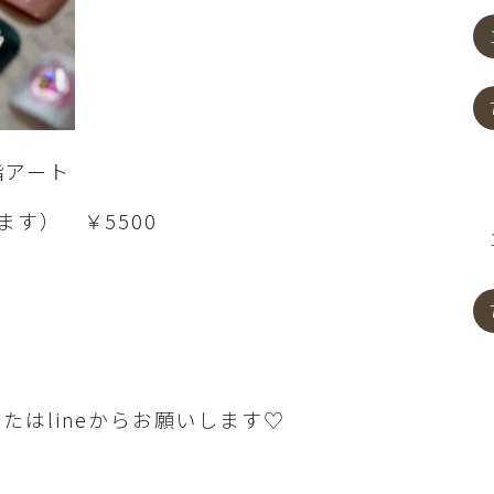
指アート
す） ￥5500
たはlineからお願いします♡