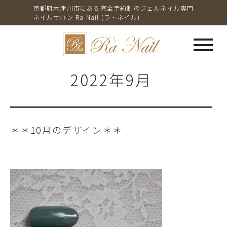
京都府木津川市にある完全予約制のジェルネイル専門
ネイルサロン Ra Nail (ラ・ネイル)
menu
2022年9月
＊＊10月のデザイン＊＊