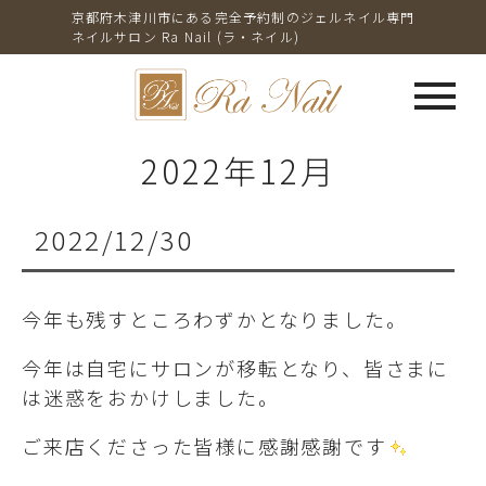
京都府木津川市にある完全予約制のジェルネイル専門
ネイルサロン Ra Nail (ラ・ネイル)
menu
2022年12月
2022/12/30
今年も残すところわずかとなりました。
今年は自宅にサロンが移転となり、皆さまに
は迷惑をおかけしました。
ご来店くださった皆様に感謝感謝です