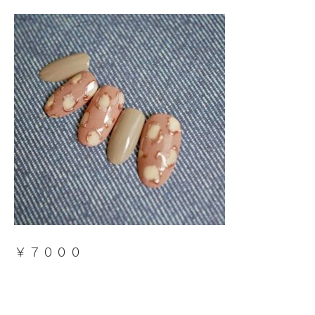
￥７０００