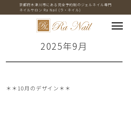
京都府木津川市にある完全予約制のジェルネイル専門
ネイルサロン Ra Nail (ラ・ネイル)
menu
2025年9月
＊＊10月のデザイン＊＊