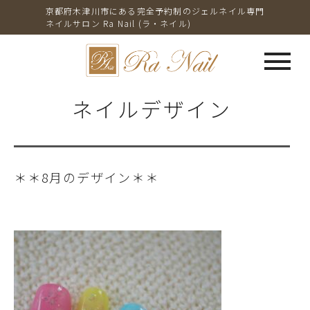
京都府木津川市にある完全予約制のジェルネイル専門
ネイルサロン Ra Nail (ラ・ネイル)
menu
ネイルデザイン
＊＊8月のデザイン＊＊