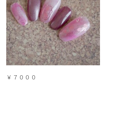
￥７０００