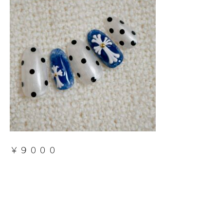
￥９０００