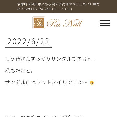
京都府木津川市にある完全予約制のジェルネイル専門
ネイルサロン Ra Nail (ラ・ネイル)
menu
2022/6/22
もう皆さんすっかりサンダルですね～！
私もだけど。
サンダルにはフットネイルですよ～