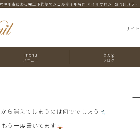
木津川市にある完全予約制のジェルネイル専門
ネイルサロン Ra Nail (ラ
サイ
menu
blog
メニュー
ブログ
中から消えてしまうのは何ででしょう
、もう一度書いてます