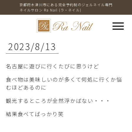
京都府木津川市にある完全予約制のジェルネイル専門
ネイルサロン Ra Nail (ラ・ネイル)
menu
2023/8/13
名古屋に遊びに行くたびに思うけど
食べ物は美味しいのが多くて何処に行くか悩
むほどあるのに
観光するところが全然浮かばない・・・
結果食べてばっかり笑