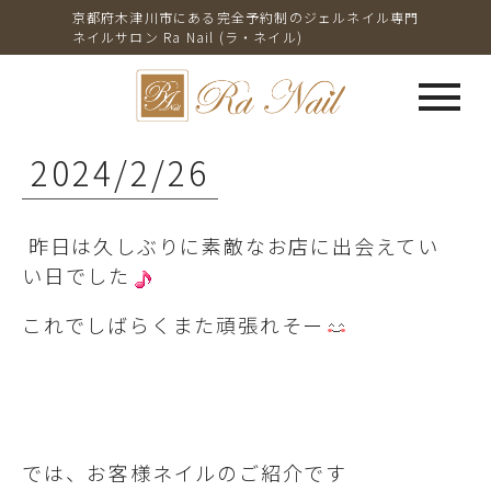
京都府木津川市にある完全予約制のジェルネイル専門
ネイルサロン Ra Nail (ラ・ネイル)
menu
2024/2/26
昨日は久しぶりに素敵なお店に出会えてい
い日でした
これでしばらくまた頑張れそー
では、お客様ネイルのご紹介です