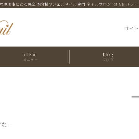
木津川市にある完全予約制のジェルネイル専門
ネイルサロン Ra Nail (ラ
サイ
menu
blog
メニュー
ブログ
どなー