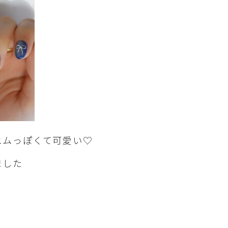
ニムっぽくて可愛い♡
ました
！