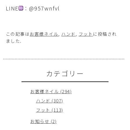
LINE
：@957wnfvl
この記事は
お客様ネイル
,
ハンド
,
フット
に投稿され
ました
.
カテゴリー
お客様ネイル (294)
ハンド (307)
フット (113)
お知らせ (2)