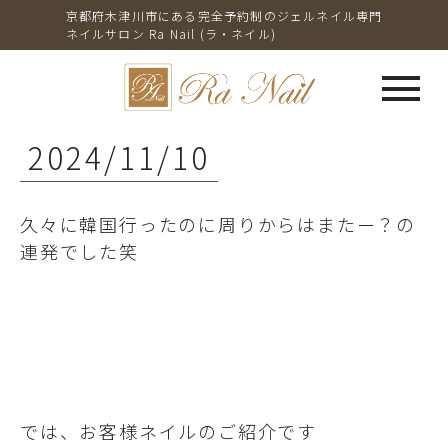
京都府木津川市にある完全予約制のジェルネイル専門
ネイルサロン Ra Nail (ラ・ネイル)
menu
2024/11/10
久々に韓国行ったのに周りからはまたー？の
連発でした笑
では、お客様ネイルのご紹介です