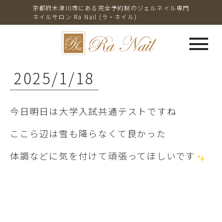
京都府木津川市にある完全予約制のジェルネイル専門
ネイルサロン Ra Nail (ラ・ネイル)
menu
2025/1/18
今日明日は大学入試共通テストですね
ここら辺は雪も降らなくて良かった
体調などに気を付けて頑張ってほしいです