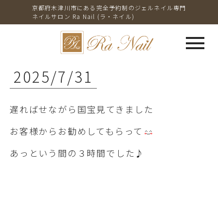
京都府木津川市にある完全予約制のジェルネイル専門
ネイルサロン Ra Nail (ラ・ネイル)
menu
2025/7/31
遅ればせながら国宝見てきました
お客様からお勧めしてもらって
あっという間の３時間でした♪