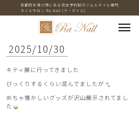
京都府木津川市にある完全予約制のジェルネイル専門
ネイルサロン Ra Nail (ラ・ネイル)
menu
2025/10/30
キティ展に行ってきました
びっくりするくらい混んでましたが
めちゃ懐かしいグッズが沢山展示されてまし
た